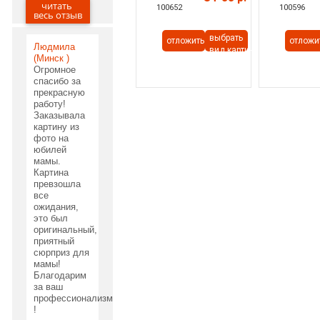
читать
100652
100596
03.06.2020
весь отзыв
выбрать
отложить
отложи
Людмила
вид картины
(Минск )
Огромное
спасибо за
прекрасную
работу!
Заказывала
картину из
фото на
юбилей
мамы.
Картина
превзошла
все
ожидания,
это был
оригинальный,
приятный
сюрприз для
мамы!
Благодарим
за ваш
профессионализм
!