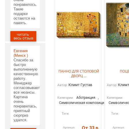
понравилось.
Такие
подарки
остаются на
память.
читать
05.06.2020
весь отзыв
Евгения
(Минск )
Спасибо за
быстро
выполненную
ПАННО ДЛЯ СТОЛОВОЙ
ПОЦ
качественную
ДВОРЦ ...
работу.
Менеджер
Климт Густав
Климт
Автор:
Автор:
согласовывает
все нюансы.
Картина
Абстракция
,
Категории:
Категории:
очень
Символическая композиция
Символичес
понравилась,
приятный
Тэги:
Тэги:
сюрприз
удался.
От 33 р.
Артикул:
Артикул: