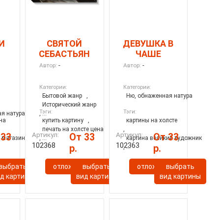
И
СВЯТОЙ
ДЕВУШКА В
СЕБАСТЬЯН
ЧАШЕ
-
-
Автор:
Автор:
Категории:
Категории:
Бытовой жанр
,
Ню, обнаженная натура
Исторический жанр
Тэги:
Тэги:
я натура
, ...
на
купить картину
,
картины на холсте
печать на холсте цена
,
Артикул:
Артикул:
 33
От 33
От 33
у магазин
, ...
картина великий художник
102368
102363
р.
р.
, ...
ь
выбрать
отложить
выбрать
отложить
выбрать
д картины
вид картины
вид картины