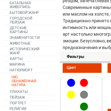
резцом, запечатлевая
БАТАЛЬНАЯ
ЖИВОПИСЬ
Современные картины 
БЫТОВОЙ ЖАНР
или маслом на холсте
ГОРОДСКОЙ
Традиционно принято 
ПЕЙЗАЖ
интимность или мощны
ДЕТСКИЕ
КАРТИНЫ
арт настолько многог
ЗНАМЕНИТОСТИ
эмоции. Безусловно,
с
ЖИВОТНЫЕ
предназначения и выб
ИСТОРИЧЕСКИЙ
ЖАНР
Фильтры
КАРТЫ
МАРИНА
Цвет
НАТЮРМОРТ
НЮ,
ОБНАЖЕННАЯ
НАТУРА
ПЛАКАТЫ
ПЕЙЗАЖ
ПОРТРЕТ
РЕЛИГИЯ