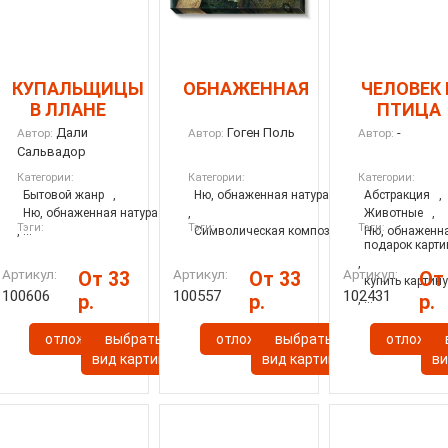
КУПАЛЬЩИЦЫ
ОБНАЖЕННАЯ
ЧЕЛОВЕК 
В ЛЛАНЕ
ПТИЦА
Дали
Гоген Поль
-
Автор:
Автор:
Автор:
Сальвадор
Категории:
Категории:
Категории:
Бытовой жанр
,
Ню, обнаженная натура
Абстракция
,
Ню, обнаженная натура
,
Животные
,
Тэги:
Тэги:
Тэги:
, ...
Символическая композиция
Ню, обнаженна
подарок карти
,
Артикул:
Артикул:
Артикул:
От 33
От 33
От
купить картин
100606
100557
102431
р.
р.
р.
, ...
отложить
выбрать
отложить
выбрать
отложит
ы
вид картины
вид картины
ви