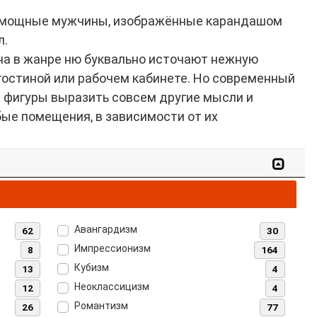
 и мощные мужчины, изображённые карандашом
л.
тна в жанре ню буквально источают нежную
гостиной или рабочем кабинете. Но современный
й фигуры выразить совсем другие мысли и
ые помещения, в зависимости от их
Авангардизм
62
30
Импрессионизм
8
164
Кубизм
13
4
Неоклассицизм
12
4
Романтизм
26
77