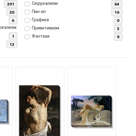
Сюрреализм
291
64
Пин-ап
20
16
Графика
6
0
рреализм
Привитивизм
3
1
Фэнтази
9
13