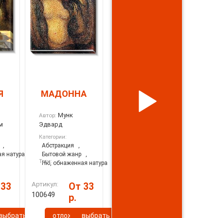
Я
МАДОННА
Мунк
Автор:
м
Эдвард
Категории:
,
Абстракция
,
я натура
Бытовой жанр
,
Тэги:
Ню, обнаженная натура
Артикул:
 33
От 33
100649
р.
ь
выбрать
отложить
выбрать