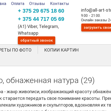
вка
Оплата
Отзывы
Контакты
info@all-art-s
+ 375 29 675 18 60
9:00 - 21:00.
+ 375 44 717 05 69
Онлайн заказы 24
(A1) Viber, Telegram,
загрузить сво
Whatsapp
обратный звонок
РЕТЫ ПО ФОТО
КОПИИ КАРТИН
, обнаженная натура (29)
ра - жанр живописи, изображающий красоту обнажённ
к старается передать свое понимание красоты. Пр
лекали художников и скульпторов, вдохновляя их т