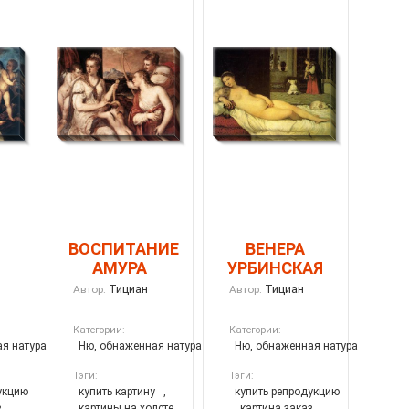
И
ВОСПИТАНИЕ
ВЕНЕРА
АМУРА
УРБИНСКАЯ
Тициан
Тициан
Автор:
Автор:
Категории:
Категории:
я натура
Ню, обнаженная натура
Ню, обнаженная натура
Тэги:
Тэги:
укцию
купить картину
,
купить репродукцию
з
,
картины на холсте
,
картина заказ
,