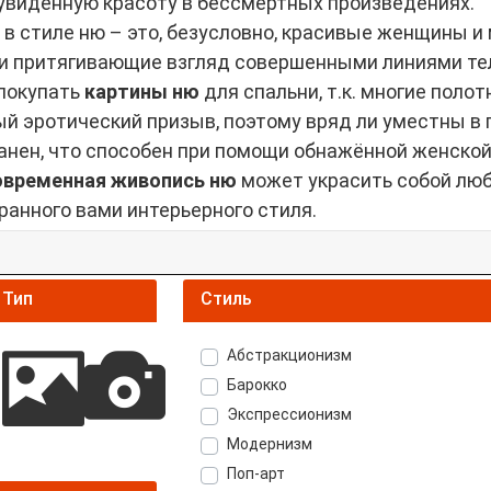
 увиденную красоту в бессмертных произведениях.
в стиле ню – это, безусловно, красивые женщины
, и притягивающие взгляд совершенными линиями те
покупать
картины ню
для спальни, т.к. многие поло
й эротический призыв, поэтому вряд ли уместны в 
ранен, что способен при помощи обнажённой женско
овременная живопись ню
может украсить собой люб
ранного вами интерьерного стиля.
Тип
Стиль
Абстракционизм
Барокко
Экспрессионизм
Модернизм
Поп-арт