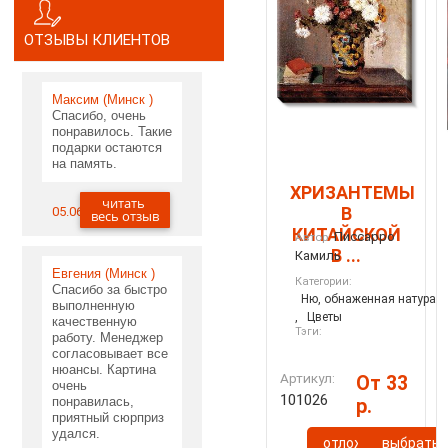
ОТЗЫВЫ КЛИЕНТОВ
Максим (Минск )
Спасибо, очень
понравилось. Такие
подарки остаются
на память.
ХРИЗАНТЕМЫ
читать
В
05.06.2020
весь отзыв
КИТАЙСКОЙ
Писсарро
Автор:
В ...
Камиль
Евгения (Минск )
Категории:
Спасибо за быстро
Ню, обнаженная натура
выполненную
,
Цветы
качественную
Тэги:
работу. Менеджер
согласовывает все
нюансы. Картина
Артикул:
От 33
очень
101026
понравилась,
р.
приятный сюрприз
удался.
отложить
выбрать