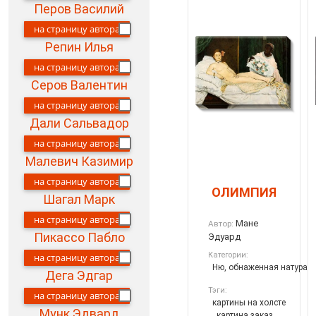
Перов Василий
на страницу автора
Репин Илья
на страницу автора
Серов Валентин
на страницу автора
Дали Сальвадор
на страницу автора
Малевич Казимир
на страницу автора
ОЛИМПИЯ
Шагал Марк
на страницу автора
Мане
Автор:
Пикассо Пабло
Эдуард
Категории:
на страницу автора
Ню, обнаженная натура
Дега Эдгар
Тэги:
на страницу автора
картины на холсте
Мунк Эдвард
,
картина заказ
,