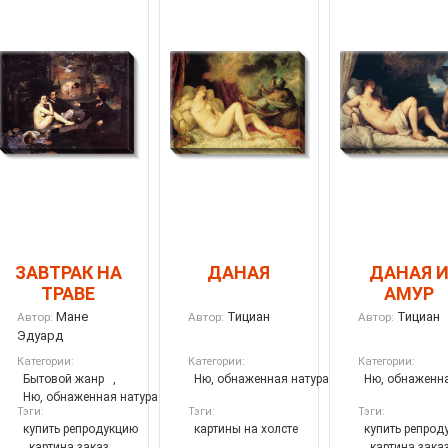
ЗАВТРАК НА
ДАНАЯ
ДАНАЯ 
ТРАВЕ
АМУР
Мане
Тициан
Тициан
Автор:
Автор:
Автор:
Эдуард
Категории:
Категории:
Категории:
Бытовой жанр
,
Ню, обнаженная натура
Ню, обнаженна
Ню, обнаженная натура
Тэги:
Тэги:
Тэги:
купить репродукцию
картины на холсте
купить репрод
,
картина заказ
,
,
,
картина зака