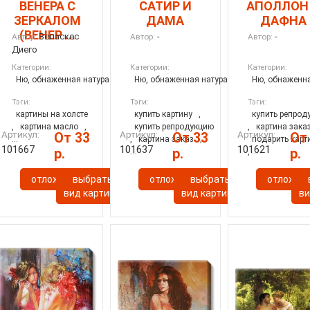
ВЕНЕРА С
САТИР И
АПОЛЛОН
ЗЕРКАЛОМ
ДАМА
ДАФНА
(ВЕНЕР ...
Веласкес
-
-
Автор:
Автор:
Автор:
Диего
Категории:
Категории:
Категории:
Ню, обнаженная натура
Ню, обнаженная натура
Ню, обнаженна
Тэги:
Тэги:
Тэги:
картины на холсте
купить картину
,
купить репрод
,
картина масло
,
купить репродукцию
,
картина зака
Артикул:
Артикул:
Артикул:
От 33
От 33
От
...
,
картина заказ
,
подарить карт
101667
101637
101621
р.
р.
р.
...
, ...
отложить
выбрать
отложить
выбрать
отложит
ы
вид картины
вид картины
ви