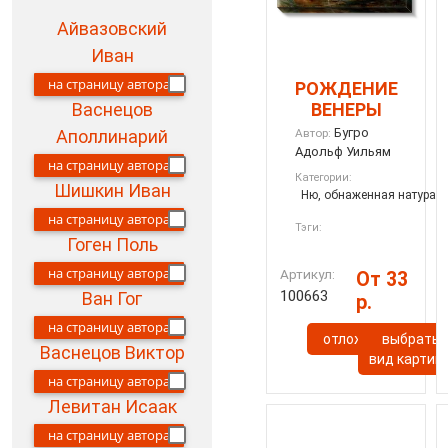
Айвазовский
Иван
на страницу автора
РОЖДЕНИЕ
ВЕНЕРЫ
Васнецов
Бугро
Автор:
Аполлинарий
Адольф Уильям
на страницу автора
Категории:
Шишкин Иван
Ню, обнаженная натура
на страницу автора
Тэги:
Гоген Поль
на страницу автора
Артикул:
От 33
100663
Ван Гог
р.
на страницу автора
отложить
выбрать
Васнецов Виктор
вид картин
на страницу автора
Левитан Исаак
на страницу автора