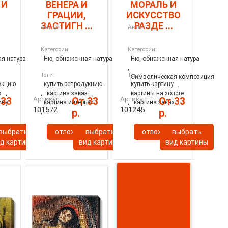
 И
ВЕНЕРА И
МОРАЛЬ И
ГРАЦИИ,
ИСКУССТВО
ЗАСТИГН ...
РАЗДЕ ...
-
-
Автор:
Автор:
Категории:
Категории:
я натура
Ню, обнаженная натура
Ню, обнаженная натура
,
Тэги:
Тэги:
Символическая композиция
укцию
купить репродукцию
купить картину
,
з
,
,
картина заказ
,
картины на холсте
Артикул:
Артикул:
 33
От 33
От 33
ину
картина интерьер
,
картина заказ
,
101572
101245
р.
р.
, ...
...
ь
выбрать
отложить
выбрать
отложить
выбрать
д картины
вид картины
вид картины