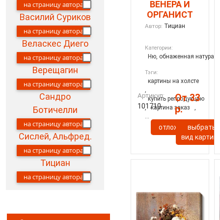
ВЕНЕРА И
на страницу автора
ОРГАНИСТ
Василий Суриков
Тициан
Автор:
на страницу автора
Веласкес Диего
Категории:
Ню, обнаженная натура
на страницу автора
Верещагин
Тэги:
картины на холсте
на страницу автора
,
Артикул:
Сандро
От 33
купить репродукцию
101710
р.
,
картина заказ
,
Ботичелли
...
на страницу автора
отложить
выбрать
Сислей, Альфред.
вид картин
на страницу автора
Тициан
на страницу автора