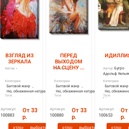
ВЗГЛЯД ИЗ
ПЕРЕД
ИДИЛЛИ
ЗЕРКАЛА
ВЫХОДОМ
НА СЦЕНУ ...
-
-
Бугро
Автор:
Автор:
Автор:
Адольф Уилья
Категории:
Категории:
Категории:
Бытовой жанр
,
Бытовой жанр
,
Бытовой жанр
Ню, обнаженная натура
Ню, обнаженная натура
Ню, обнаженна
Тэги:
Тэги:
Тэги:
, ...
Артикул:
Артикул:
Артикул:
От 33
От 33
От
100883
100880
100653
р.
р.
р.
отложить
выбрать
отложить
выбрать
отложит