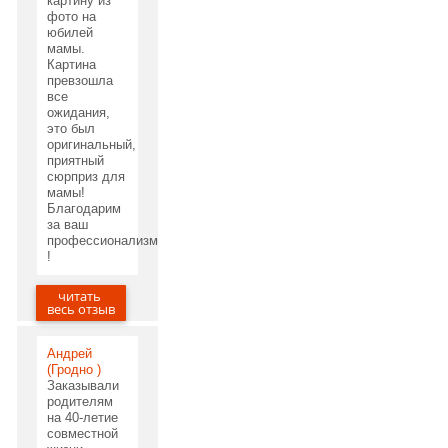
картину из
фото на
юбилей
мамы.
Картина
превзошла
все
ожидания,
это был
оригинальный,
приятный
сюрприз для
мамы!
Благодарим
за ваш
профессионализм
!
читать
29.05.2020
весь отзыв
Андрей
(Гродно )
Заказывали
родителям
на 40-летие
совместной