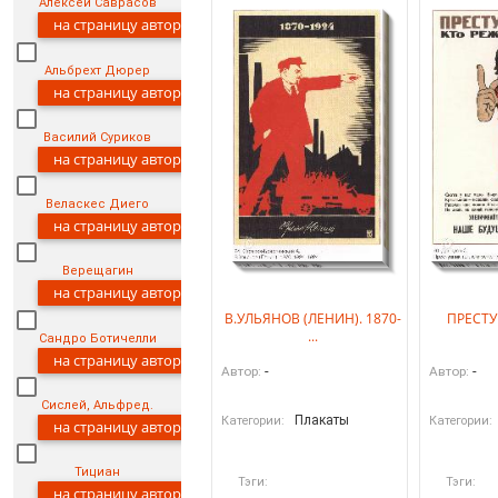
Алексей Саврасов
на страницу автора
Альбрехт Дюрер
на страницу автора
Василий Суриков
на страницу автора
Веласкес Диего
на страницу автора
Верещагин
на страницу автора
В.УЛЬЯНОВ (ЛЕНИН). 1870-
ПРЕСТУ
...
Сандро Ботичелли
на страницу автора
-
-
Автор:
Автор:
Сислей, Альфред.
Плакаты
Категории:
Категории:
на страницу автора
Тициан
Тэги:
Тэги:
на страницу автора