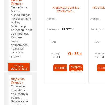
(Минск )
Спасибо за
ХУДОЖЕСТВЕННЫЕ
РУССКОЕ
быстро
ОТКРЫТЫЕ ...
выполненную
качественную
-
-
Автор:
Автор:
работу.
Менеджер
Плакаты
Категории:
Категории:
согласовывает
все нюансы.
Картина
очень
Тэги:
Тэги:
понравилась,
приятный
сюрприз
От 33 р.
Артикул:
Артикул
удался.
101164
101163
читать
03.06.2020
выбрать
весь отзыв
отложить
отло
вид картины
Людмила
(Минск )
Огромное
спасибо за
прекрасную
работу!
Заказывала