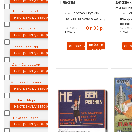
Плакаты
Детские 
Животны
Перов Василий
постеры купить
,
к
Тэги:
Тэги:
на страницу автора
печать на холсте цена
,
подаро
...
печать
От 33 р.
Артикул:
Артикул
Репин Илья
102432
102428
на страницу автора
выбрать
отложить
отло
Серов Валентин
вид картины
на страницу автора
Дали Сальвадор
на страницу автора
Малевич Казимир
на страницу автора
Шагал Марк
на страницу автора
Пикассо Пабло
на страницу автора