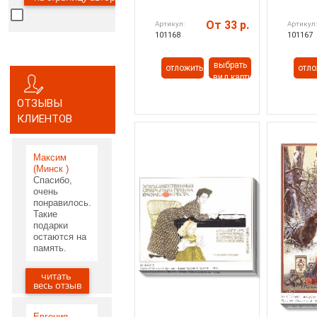
От 33 р.
Артикул:
Артикул
101168
101167
выбрать
отложить
отло
вид картины
ОТЗЫВЫ
КЛИЕНТОВ
Максим
(Минск )
Спасибо,
очень
понравилось.
Такие
подарки
остаются на
память.
читать
05.06.2020
весь отзыв
Евгения