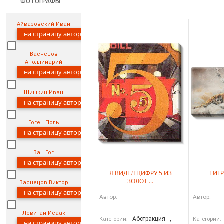
ФОТОГРАФЫ
Айвазовский Иван
на страницу автора
Васнецов
Аполлинарий
на страницу автора
Шишкин Иван
на страницу автора
Гоген Поль
на страницу автора
Ван Гог
на страницу автора
Я ВИДЕЛ ЦИФРУ 5 ИЗ
ТИГР
ЗОЛОТ ...
Васнецов Виктор
на страницу автора
-
-
Автор:
Автор:
Левитан Исаак
Абстракция
,
Категории:
Категории:
на страницу автора