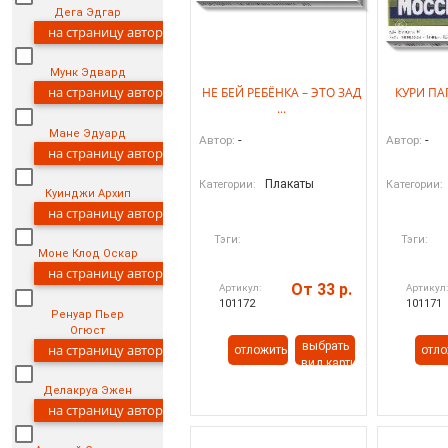
Дега Эдгар
на страницу автора
Мунк Эдвард
на страницу автора
НЕ БЕЙ РЕБЁНКА – ЭТО ЗАД
КУРИ ПА
...
Мане Эдуард
-
-
Автор:
Автор:
на страницу автора
Плакаты
Категории:
Категории:
Куинджи Архип
на страницу автора
Тэги:
Тэги:
Моне Клод Оскар
на страницу автора
От 33 р.
Артикул:
Артикул
101172
101171
Ренуар Пьер
Огюст
выбрать
на страницу автора
отложить
отло
вид картины
Делакруа Эжен
на страницу автора