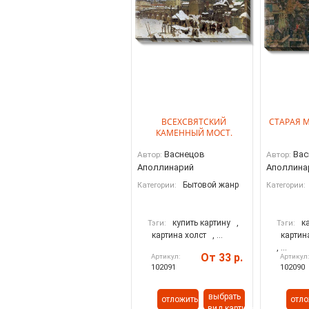
ВСЕХСВЯТСКИЙ
СТАРАЯ М
КАМЕННЫЙ МОСТ.
Васнецов
Вас
Автор:
Автор:
Аполлинарий
Аполлина
Бытовой жанр
Категории:
Категории:
купить картину
,
к
Тэги:
Тэги:
картина холст
, ...
картин
, ...
От 33 р.
Артикул:
Артикул
102091
102090
выбрать
отложить
отло
вид картины