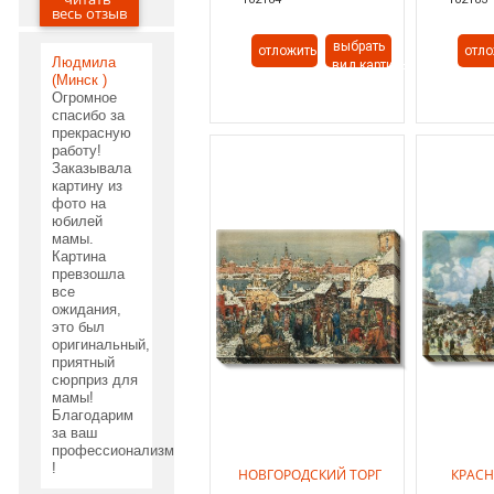
03.06.2020
весь отзыв
выбрать
отложить
отло
Людмила
вид картины
(Минск )
Огромное
спасибо за
прекрасную
работу!
Заказывала
картину из
фото на
юбилей
мамы.
Картина
превзошла
все
ожидания,
это был
оригинальный,
приятный
сюрприз для
мамы!
Благодарим
за ваш
профессионализм
!
НОВГОРОДСКИЙ ТОРГ
КРАС