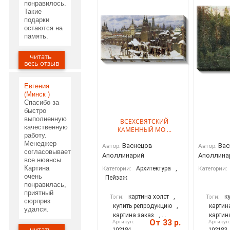
понравилось.
Такие
подарки
остаются на
память.
читать
05.06.2020
весь отзыв
Евгения
(Минск )
Спасибо за
быстро
выполненную
ВСЕХСВЯТСКИЙ
качественную
КАМЕННЫЙ МО ...
работу.
Менеджер
Васнецов
Вас
Автор:
Автор:
согласовывает
Аполлинарий
Аполлина
все нюансы.
Картина
Архитектура
,
Категории:
Категории:
очень
Пейзаж
понравилась,
приятный
картина холст
,
к
Тэги:
Тэги:
сюрприз
купить репродукцию
,
картин
удался.
картина заказ
, ...
картин
От 33 р.
Артикул:
Артикул
читать
102184
102183