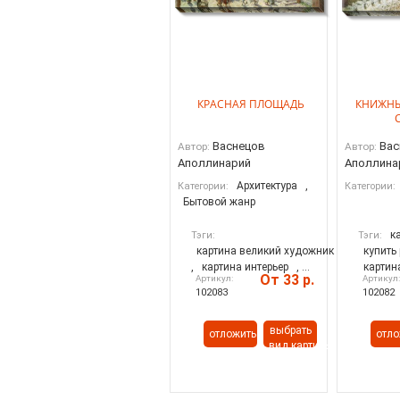
КРАСНАЯ ПЛОЩАДЬ
КНИЖНЫ
С
Васнецов
Вас
Автор:
Автор:
Аполлинарий
Аполлина
Архитектура
,
Категории:
Категории:
Бытовой жанр
к
Тэги:
Тэги:
картина великий художник
купить
,
картина интерьер
, ...
картин
От 33 р.
Артикул:
Артикул
102083
102082
выбрать
отложить
отло
вид картины