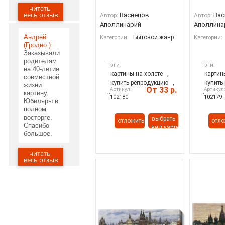
читать
29.05.2020
весь отзыв
Васнецов
Вас
Автор:
Автор:
Аполлинарий
Аполлина
Андрей
Бытовой жанр
Категории:
Категории:
(Гродно )
Заказывали
родителям
Тэги:
Тэги:
на 40-летие
картины на холсте
,
картин
совместной
купить репродукцию
,
купить
жизни
От 33 р.
Артикул:
Артикул
...
...
картину.
102180
102179
Юбиляры в
полном
восторге.
выбрать
отложить
отло
Спасибо
вид картины
большое.
читать
20.05.2020
весь отзыв