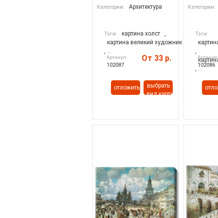
Архитектура
Категории:
Категории:
картина холст
,
Тэги:
Тэги:
картина великий художник
картин
, ...
,
От 33 р.
Артикул:
Артикул
картин
102087
102086
, ...
выбрать
отложить
отло
вид картины