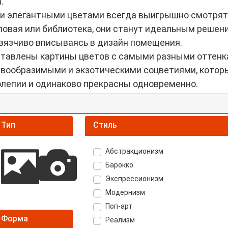
.
и элегантными цветами всегда выигрышно смотрятс
оловая или библиотека, они станут идеальным реше
авязчиво вписываясь в дизайн помещения.
ставлены картины цветов с самыми разными оттенка
вообразимыми и экзотическими соцветиями, которы
олепии и одинаково прекрасны одновременно.
Тип
Стиль
Абстракционизм
Барокко
Экспрессионизм
Модернизм
Поп-арт
Форма
Реализм