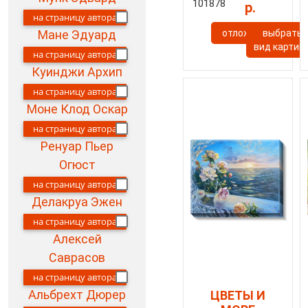
101878
р.
на страницу автора
отложить
выбрать
Мане Эдуард
вид картин
на страницу автора
Куинджи Архип
на страницу автора
Моне Клод Оскар
на страницу автора
Ренуар Пьер
Огюст
на страницу автора
Делакруа Эжен
на страницу автора
Алексей
Саврасов
на страницу автора
Альбрехт Дюрер
ЦВЕТЫ И