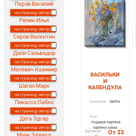
Перов Василий
на страницу автора
Репин Илья
на страницу автора
Серов Валентин
на страницу автора
Дали Сальвадор
на страницу автора
Малевич Казимир
ВАСИЛЬКИ
на страницу автора
И
Шагал Марк
КАЛЕНДУЛА
-
Автор:
на страницу автора
Пикассо Пабло
Цветы
Категории:
на страницу автора
Тэги:
Дега Эдгар
подарок картина
на страницу автора
,
картина заказ
,
Артикул:
От 33
...
Мунк Эдвард