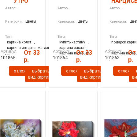
УТРО
НАРЦИС
-
-
-
Автор:
Автор:
Автор:
Цветы
Цветы
Цве
Категории:
Категории:
Категории:
Тэги:
Тэги:
Тэги:
картина холст
,
купить картину
,
подарок карти
картина интернет магазин
картина заказ
,
,
Артикул:
Артикул:
Артикул:
От 33
От 33
От
, ...
картина интерьер
картина интер
101865
101864
101863
р.
р.
р.
, ...
, ...
отложить
выбрать
отложить
выбрать
отложит
ы
вид картины
вид картины
ви