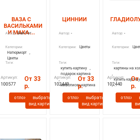
ВАЗА С
ЦИННИИ
ГЛАДИОЛ
ВАСИЛЬКАМИ
И МАКА ...
Ван Гог
-
-
Автор:
Автор:
Автор:
Цветы
Цве
Категории:
Категории:
Категории:
Натюрморт
,
Цветы
Тэги:
Тэги:
Тэги:
купить картину
,
картины на хо
подарок картина
,
Артикул:
Артикул:
Артикул:
От 33
От 33
От
,
купить картин
100577
102449
102440
р.
р.
р.
живописец картина
, ...
отложить
выбрать
отложить
выбрать
отложит
ы
вид картины
вид картины
ви