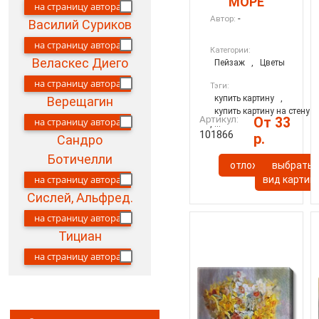
МОРЕ
на страницу автора
-
Автор:
Василий Суриков
на страницу автора
Категории:
Веласкес Диего
Пейзаж
,
Цветы
на страницу автора
Тэги:
купить картину
,
Верещагин
купить картину на стену
Артикул:
От 33
на страницу автора
, ...
101866
р.
Сандро
Ботичелли
отложить
выбрать
на страницу автора
вид картин
Сислей, Альфред.
на страницу автора
Тициан
на страницу автора