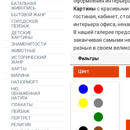
оформления интерьера
БАТАЛЬНАЯ
ЖИВОПИСЬ
Картины
с красивыми 
БЫТОВОЙ ЖАНР
гостиная, кабинет, ст
ГОРОДСКОЙ
интерьера офиса, нен
ПЕЙЗАЖ
В нашей галерее пред
ДЕТСКИЕ
КАРТИНЫ
заканчивая самыми не
ЗНАМЕНИТОСТИ
разные в своем велик
ЖИВОТНЫЕ
ИСТОРИЧЕСКИЙ
Фильтры
ЖАНР
КАРТЫ
Цвет
МАРИНА
НАТЮРМОРТ
НЮ,
ОБНАЖЕННАЯ
НАТУРА
ПЛАКАТЫ
ПЕЙЗАЖ
ПОРТРЕТ
РЕЛИГИЯ