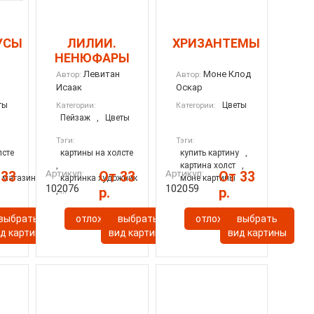
УСЫ
ЛИЛИИ.
ХРИЗАНТЕМЫ
НЕНЮФАРЫ
Левитан
Моне Клод
Автор:
Автор:
Исаак
Оскар
ты
Цветы
Категории:
Категории:
Пейзаж
,
Цветы
Тэги:
Тэги:
лсте
картины на холсте
купить картину
,
,
картина холст
,
Артикул:
Артикул:
 33
От 33
От 33
у магазин
картинка художник
моне картины
102076
102059
р.
р.
, ...
ь
выбрать
отложить
выбрать
отложить
выбрать
д картины
вид картины
вид картины