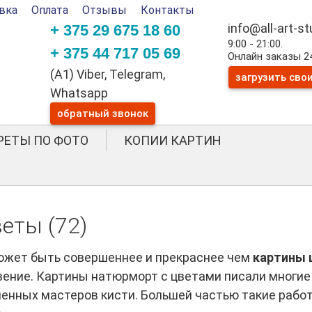
вка
Оплата
Отзывы
Контакты
info@all-art-s
+ 375 29 675 18 60
9:00 - 21:00.
+ 375 44 717 05 69
Онлайн заказы 24
(A1) Viber, Telegram,
загрузить сво
Whatsapp
обратный звонок
РЕТЫ ПО ФОТО
КОПИИ КАРТИН
еты (72)
может быть совершеннее и прекраснее чем
картины 
вение. Картины натюрморт с цветами писали многие
менных мастеров кисти. Большей частью такие раб