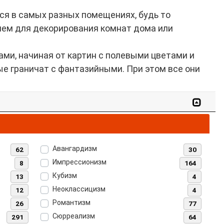
я в самых разных помещениях, будь то
нием для декорирования комнат дома или
ми, начиная от картин с полевыми цветами и
е граничат с фантазийными. При этом все они
Авангардизм
62
30
Импрессионизм
8
164
Кубизм
13
4
Неоклассицизм
12
4
Романтизм
26
77
Сюрреализм
291
64