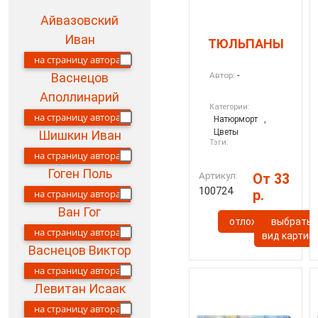
Айвазовский
Иван
ТЮЛЬПАНЫ
на страницу автора
-
Автор:
Васнецов
Аполлинарий
Категории:
на страницу автора
Натюрморт
,
Цветы
Шишкин Иван
Тэги:
на страницу автора
Гоген Поль
Артикул:
От 33
100724
р.
на страницу автора
Ван Гог
отложить
выбрать
на страницу автора
вид картин
Васнецов Виктор
на страницу автора
Левитан Исаак
на страницу автора