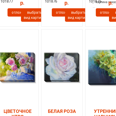
101877
101876
101875
р.
р.
р.
,
картина зака
...
отложить
выбрать
отложить
выбрать
отложит
ы
вид картины
вид картины
ви
ЦВЕТОЧНОЕ
БЕЛАЯ РОЗА
УТРЕННИ