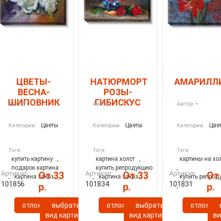
ЦВЕТЫ-
НАТЮРМОРТ
АМАРИЛЛ
ВЕСНА-
РОЗЫ-
ШИПОВНИК
ГИБИСКУС
-
-
-
Автор:
Автор:
Автор:
Цветы
Цветы
Цве
Категории:
Категории:
Категории:
Тэги:
Тэги:
Тэги:
купить картину
,
картина холст
,
картины на хо
подарок картина
купить репродукцию
,
Артикул:
Артикул:
Артикул:
От 33
От 33
От
,
картина заказ
,
,
картина заказ
купить репрод
101856
101834
101831
р.
р.
р.
...
, ...
отложить
выбрать
отложить
выбрать
отложит
ы
вид картины
вид картины
ви