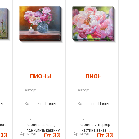
ПИОНЫ
ПИОН
-
-
Автор:
Автор:
ты
Цветы
Цветы
Категории:
Категории:
Тэги:
Тэги:
лсте
картина заказ
,
картина интерьер
где купить картину
,
картина заказ
,
Артикул:
Артикул:
 33
От 33
От 33
на
, ...
...