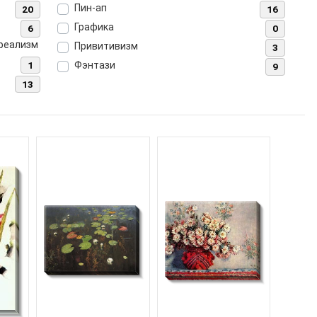
Пин-ап
20
16
Графика
6
0
рреализм
Привитивизм
3
1
Фэнтази
9
13