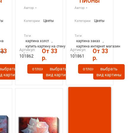
Ы
ПИОНЫ
-
-
Автор:
Автор:
ты
Цветы
Цветы
Категории:
Категории:
Тэги:
Тэги:
на
картина холст
,
картина заказ
,
купить картину на стену
картина интернет магазин
Артикул:
Артикул:
 33
От 33
От 33
ьер
, ...
, ...
101862
101861
р.
р.
ь
выбрать
отложить
выбрать
отложить
выбрать
д картины
вид картины
вид картины