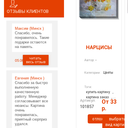
ОТЗЫВЫ КЛИЕНТОВ
Максим (Минск )
Спасибо, очень
понравилось. Такие
подарки остаются
НАРЦИСЫ
на память.
читать
-
Автор:
05.06.2020
весь отзыв
Цветы
Категории:
Евгения (Минск )
Спасибо за быстро
Тэги:
выполненную
качественную
купить картину
,
работу. Менеджер
картина заказ
, ...
Артикул:
От 33
согласовывает все
нюансы. Картина
101857
р.
очень
понравилась,
отложить
выбрать
приятный сюрприз
удался.
вид картин