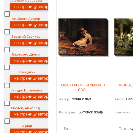
Алексей Саврасов
на страницу автора
Альбрехт Дюрер
на страницу автора
Василий Суриков
на страницу автора
Веласкес Диего
на страницу автора
Верещагин
на страницу автора
ИВАН ГРОЗНЫЙ УБИВАЕТ
ПРОВОД
СВО ...
Сандро Ботичелли
на страницу автора
Репин Илья
Реп
Автор:
Автор:
Сислей, Альфред.
Бытовой жанр
Категории:
Категории:
на страницу автора
Тициан
к
Тэги:
Тэги:
на страницу автора