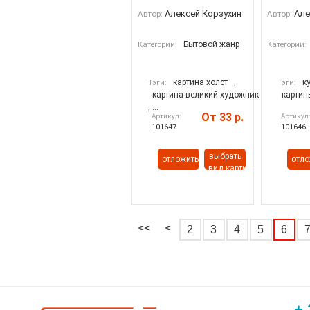
Алексей Корзухин
Але
Автор:
Автор:
Бытовой жанр
Категории:
Категории:
картина холст
,
к
Тэги:
Тэги:
картина великий художник
картин
, ...
От 33 р.
Артикул:
Артикул
101647
101646
выбрать
отложить
отло
вид картины
<<
<
2
3
4
5
6
+ 