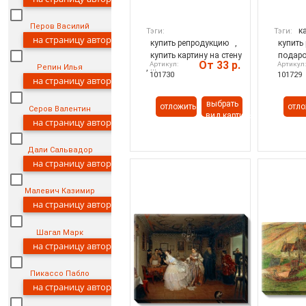
Перов Василий
к
Тэги:
Тэги:
на страницу автора
купить репродукцию
,
купить
купить картину на стену
подаро
От 33 р.
Артикул:
Артикул
, ...
Репин Илья
101730
101729
на страницу автора
выбрать
отложить
отло
Серов Валентин
вид картины
на страницу автора
Дали Сальвадор
на страницу автора
Малевич Казимир
на страницу автора
Шагал Марк
на страницу автора
Пикассо Пабло
на страницу автора