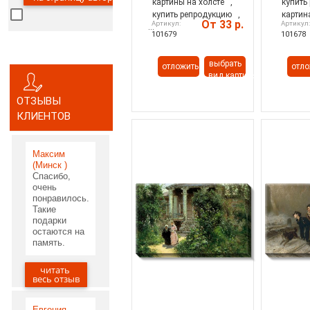
картины на холсте
,
купить
купить репродукцию
,
картин
От 33 р.
Артикул:
Артикул
...
101679
101678
выбрать
отложить
отло
вид картины
ОТЗЫВЫ
КЛИЕНТОВ
Максим
(Минск )
Спасибо,
очень
понравилось.
Такие
подарки
остаются на
память.
читать
05.06.2020
весь отзыв
Евгения