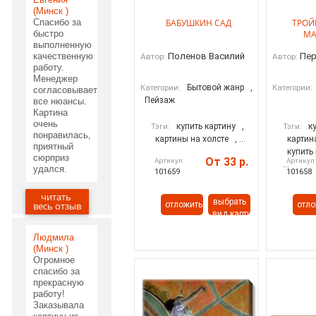
(Минск )
Спасибо за
БАБУШКИН САД
ТРОЙ
быстро
МА
выполненную
качественную
Поленов Василий
Пер
Автор:
Автор:
работу.
Менеджер
Бытовой жанр
,
Категории:
Категории:
согласовывает
Пейзаж
все нюансы.
Картина
очень
купить картину
,
к
Тэги:
Тэги:
понравилась,
картины на холсте
, ...
картин
приятный
купить
сюрприз
От 33 р.
Артикул:
Артикул
...
удался.
101659
101658
читать
03.06.2020
выбрать
весь отзыв
отложить
отло
вид картины
Людмила
(Минск )
Огромное
спасибо за
прекрасную
работу!
Заказывала