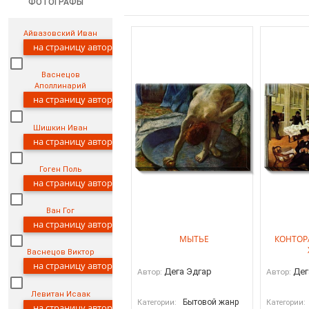
ФОТОГРАФЫ
Айвазовский Иван
на страницу автора
Васнецов
Аполлинарий
на страницу автора
Шишкин Иван
на страницу автора
Гоген Поль
на страницу автора
Ван Гог
на страницу автора
МЫТЬЕ
КОНТОР
Васнецов Виктор
на страницу автора
Дега Эдгар
Дег
Автор:
Автор:
Левитан Исаак
Бытовой жанр
Категории:
Категории:
на страницу автора