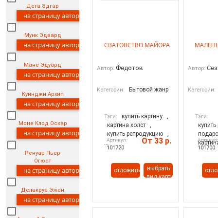
Дега Эдгар
на страницу автора
Мунк Эдвард
на страницу автора
СВАТОВСТВО МАЙОРА
МАЛЕН
Мане Эдуард
Федотов
Сез
Автор:
Автор:
на страницу автора
Бытовой жанр
Категории:
Категории:
Куинджи Архип
на страницу автора
купить картину
,
Тэги:
Тэги:
Моне Клод Оскар
картина холст
,
купить
на страницу автора
купить репродукцию
,
подаро
От 33 р.
Артикул:
Артикул
...
картин
101720
101700
Ренуар Пьер
Огюст
выбрать
на страницу автора
отложить
отло
вид картины
Делакруа Эжен
на страницу автора