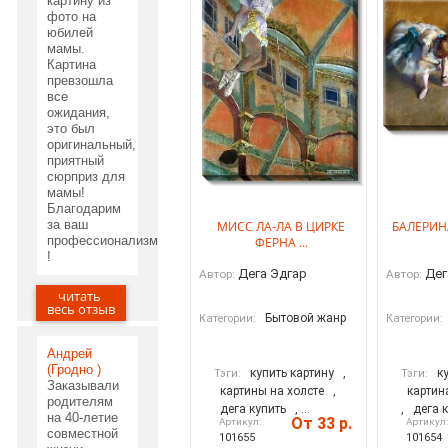
картину из
фото на
юбилей
мамы.
Картина
превзошла
все
ожидания,
это был
оригинальный,
приятный
сюрприз для
мамы!
Благодарим
за ваш
МИСС ЛА-ЛА В ЦИРКЕ
БАЛЕРИН
профессионализм
ФЕРНА ...
!
Дега Эдгар
Дег
Автор:
Автор:
читать
29.05.2020
весь отзыв
Бытовой жанр
Категории:
Категории:
Андрей
(Гродно )
купить картину
,
к
Тэги:
Тэги:
Заказывали
картины на холсте
,
картин
родителям
дега купить
, ...
,
дега 
на 40-летие
От 33 р.
Артикул:
Артикул
совместной
101655
101654